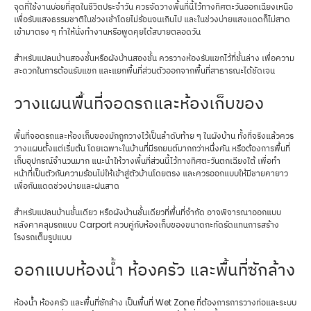
จุดที่ใช้งานบ่อยที่สุดในชีวิตประจำวัน ควรจัดวางพื้นที่นี้ไว้ทางทิศตะวันออกเฉียงเหนือ
เพื่อรับแสงธรรมชาติในช่วงเช้าโดยไม่ร้อนจนเกินไป และในช่วงบ่ายแสงแดดก็ไม่สาด
เข้ามาตรง ๆ ทำให้นั่งทำงานหรือพูดคุยได้สบายตลอดวัน
สำหรับแปลนบ้านสองชั้นหรือผังบ้านสองชั้น ควรวางห้องรับแขกไว้ที่ชั้นล่าง เพื่อความ
สะดวกในการต้อนรับแขก และแยกพื้นที่ส่วนตัวออกจากพื้นที่สาธารณะได้ชัดเจน
วางแผนพื้นที่จอดรถและห้องเก็บของ
พื้นที่จอดรถและห้องเก็บของมักถูกวางไว้เป็นลำดับท้าย ๆ ในผังบ้าน ทั้งที่จริงแล้วควร
วางแผนตั้งแต่เริ่มต้น โดยเฉพาะในบ้านที่มีรถยนต์มากกว่าหนึ่งคัน หรือต้องการพื้นที่
เก็บอุปกรณ์จำนวนมาก แนะนำให้วางพื้นที่ส่วนนี้ไว้ทางทิศตะวันตกเฉียงใต้ เพื่อทำ
หน้าที่เป็นตัวกันความร้อนไม่ให้เข้าสู่ตัวบ้านโดยตรง และควรออกแบบให้มีชายคายาว
เพื่อกันแดดช่วงบ่ายและฝนสาด
สำหรับแปลนบ้านชั้นเดียว หรือผังบ้านชั้นเดียวที่พื้นที่จำกัด อาจพิจารณาออกแบบ
หลังคาคลุมรถแบบ Carport ควบคู่กับห้องเก็บของขนาดกะทัดรัดแทนการสร้าง
โรงรถเต็มรูปแบบ
ออกแบบห้องน้ำ ห้องครัว และพื้นที่ซักล้าง
ห้องน้ำ ห้องครัว และพื้นที่ซักล้าง เป็นพื้นที่ Wet Zone ที่ต้องการการวางท่อและระบบ