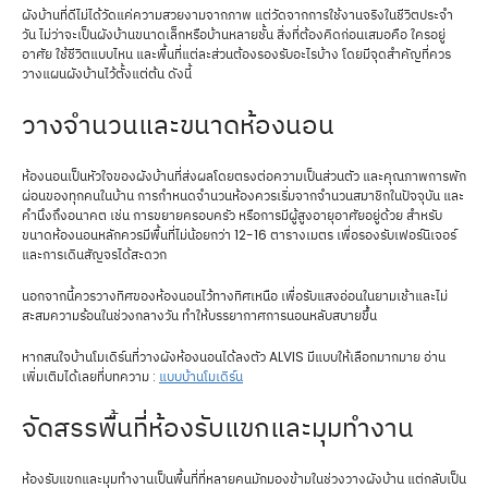
ผังบ้านที่ดีไม่ได้วัดแค่ความสวยงามจากภาพ แต่วัดจากการใช้งานจริงในชีวิตประจำ
วัน ไม่ว่าจะเป็นผังบ้านขนาดเล็กหรือบ้านหลายชั้น สิ่งที่ต้องคิดก่อนเสมอคือ ใครอยู่
อาศัย ใช้ชีวิตแบบไหน และพื้นที่แต่ละส่วนต้องรองรับอะไรบ้าง โดยมีจุดสำคัญที่ควร
วางแผนผังบ้านไว้ตั้งแต่ต้น ดังนี้
วางจำนวนและขนาดห้องนอน
ห้องนอนเป็นหัวใจของผังบ้านที่ส่งผลโดยตรงต่อความเป็นส่วนตัว และคุณภาพการพัก
ผ่อนของทุกคนในบ้าน การกำหนดจำนวนห้องควรเริ่มจากจำนวนสมาชิกในปัจจุบัน และ
คำนึงถึงอนาคต เช่น การขยายครอบครัว หรือการมีผู้สูงอายุอาศัยอยู่ด้วย สำหรับ
ขนาดห้องนอนหลักควรมีพื้นที่ไม่น้อยกว่า 12-16 ตารางเมตร เพื่อรองรับเฟอร์นิเจอร์
และการเดินสัญจรได้สะดวก
นอกจากนี้ควรวางทิศของห้องนอนไว้ทางทิศเหนือ เพื่อรับแสงอ่อนในยามเช้าและไม่
สะสมความร้อนในช่วงกลางวัน ทำให้บรรยากาศการนอนหลับสบายขึ้น
หากสนใจบ้านโมเดิร์นที่วางผังห้องนอนได้ลงตัว ALVIS มีแบบให้เลือกมากมาย อ่าน
เพิ่มเติมได้เลยที่บทความ :
แบบบ้านโมเดิร์น
จัดสรรพื้นที่ห้องรับแขกและมุมทำงาน
ห้องรับแขกและมุมทำงานเป็นพื้นที่ที่หลายคนมักมองข้ามในช่วงวางผังบ้าน แต่กลับเป็น