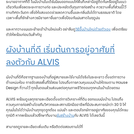
ระบายอากาศที่ดี ในผังบ้านโมเดิร์นนิยมออกแบบให้พื้นที่เหล่านี้อยู่ติดกันหรืออยู่ในแนว
เดียวกันเพื่อลดระยะการวางท่อ และประหยัดต้นทุนการก่อสร้าง ควรวางพื้นที่ส่วนนี้ไว้
ทางทิศตะวันตก เพื่อให้แสงแดดช่วยลดความชื้นและกลิ่นอับได้ตามธรรมชาติ โดย
เฉพาะพื้นที่ซักล้างควรมีชายคายื่นยาวเพื่อป้องกันฝนสาดในฤดูฝน
และหากวางแผนจะย้ายเข้าบ้านใหม่แล้ว อย่าลืมดู
วิธีขึ้นบ้านใหม่ด้วยตัวเอง
เพื่อเตรียม
ตัวให้พร้อมก่อนวันสำคัญ
ผังบ้านที่ดี เริ่มต้นการอยู่อาศัยที่
ลงตัวกับ ALVIS
ผังบ้านที่ดีคือรากฐานของบ้านที่อยู่สบายและใช้งานได้จริงในระยะยาว ตั้งแต่การวาง
ตำแหน่งห้อง การจัดสรรพื้นที่ใช้สอย ไปจนถึงการควบคุมแบบบ้านให้ตรงตาม House
Design ที่วางไว้ ทุกขั้นตอนล้วนส่งผลต่อคุณภาพชีวิตของทุกคนในบ้านโดยตรง
ALVIS พร้อมดูแลทุกรายละเอียดตั้งแต่การวิเคราะห์ที่ดิน ออกแบบผังบ้าน ไปจนถึง
ควบคุมการก่อสร้างโดยทีมวิศวกรและสถาปนิกมืออาชีพที่มีประสบการณ์กว่า 30 ปี ให้
คุณมั่นใจได้ว่าผังบ้านทุกจุดถูกต้อง แม่นยำ และตอบโจทย์การอยู่อาศัยของคุณได้ครบ
ทุกมิติ หากพร้อมแล้วปรึกษาทีมงาน
รับสร้างบ้าน
กับ ALVIS ได้เลยวันนี้
สามารถดูรายละเอียดเพิ่มเติม หรือติดต่อสอบถามได้ที่