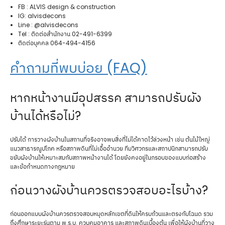
FB : ALVIS design & construction
IG: alvisdecons
Line : @alvisdecons
Tel : ติดต่อสำนักงาน 02-491-6399
ติดต่อบุคคล 064-494-4156
คำถามที่พบบ่อย (FAQ)
หากหน้างานมีอุปสรรค สามารถปรับผัง
บ้านได้หรือไม่?
ปรับได้ การวางผังบ้านในสถานที่จริงอาจพบสิ่งที่ไม่ได้คาดไว้ล่วงหน้า เช่น ต้นไม้ใหญ่
แนวสาธารณูปโภค หรือสภาพดินที่ไม่เอื้ออำนวย ทีมวิศวกรและสถาปนิกสามารถปรับ
ขยับผังบ้านให้เหมาะสมกับสภาพหน้างานได้ โดยยังคงอยู่ในกรอบของแบบก่อสร้าง
และข้อกำหนดทางกฎหมาย
ก่อนวางผังบ้านควรตรวจสอบอะไรบ้าง?
ก่อนออกแบบผังบ้านควรตรวจสอบหมุดหลักเขตที่ดินให้ครบถ้วนและตรงกับโฉนด รวม
ถึงศึกษาระยะร่นตาม พ.ร.บ. ควบคุมอาคาร และสภาพดินเบื้องต้น เพื่อให้ผังบ้านที่วาง