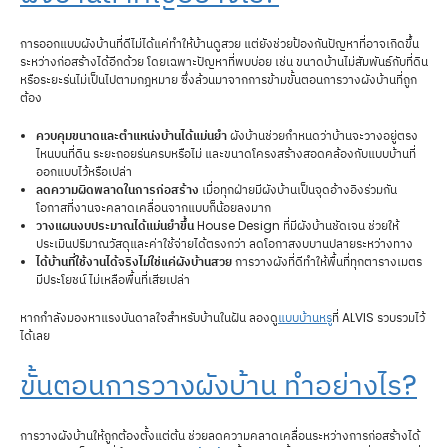
การออกแบบผังบ้านที่ดีไม่ได้แค่ทำให้บ้านดูสวย แต่ยังช่วยป้องกันปัญหาที่อาจเกิดขึ้น
ระหว่างก่อสร้างได้อีกด้วย โดยเฉพาะปัญหาที่พบบ่อย เช่น ขนาดบ้านไม่สัมพันธ์กับที่ดิน
หรือระยะร่นไม่เป็นไปตามกฎหมาย ซึ่งล้วนมาจากการข้ามขั้นตอนการวางผังบ้านที่ถูก
ต้อง
ควบคุมขนาดและตำแหน่งบ้านได้แม่นยำ
ผังบ้านช่วยกำหนดว่าบ้านจะวางอยู่ตรง
ไหนบนที่ดิน ระยะถอยร่นครบหรือไม่ และขนาดโครงสร้างสอดคล้องกับแบบบ้านที่
ออกแบบไว้หรือเปล่า
ลดความผิดพลาดในการก่อสร้าง
เมื่อทุกฝ่ายมีผังบ้านเป็นจุดอ้างอิงร่วมกัน
โอกาสที่งานจะคลาดเคลื่อนจากแบบก็น้อยลงมาก
วางแผนงบประมาณได้แม่นยำขึ้น
House Design ที่มีผังบ้านชัดเจน ช่วยให้
ประเมินปริมาณวัสดุและค่าใช้จ่ายได้ตรงกว่า ลดโอกาสงบบานปลายระหว่างทาง
ได้บ้านที่ใช้งานได้จริงไม่ใช่แค่ผังบ้านสวย
การวางผังที่ดีทำให้พื้นที่ทุกตารางเมตร
มีประโยชน์ ไม่เหลือพื้นที่เสียเปล่า
หากกำลังมองหาแรงบันดาลใจสำหรับบ้านในฝัน ลองดู
แบบบ้านหรู
ที่ ALVIS รวบรวมไว้
ได้เลย
ขั้นตอนการวางผังบ้าน ทำอย่างไร?
การวางผังบ้านให้ถูกต้องตั้งแต่ต้น ช่วยลดความคลาดเคลื่อนระหว่างการก่อสร้างได้