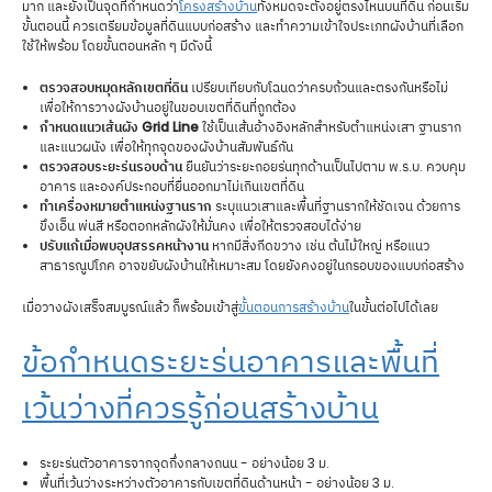
มาก และยังเป็นจุดที่กำหนดว่า
โครงสร้างบ้าน
ทั้งหมดจะตั้งอยู่ตรงไหนบนที่ดิน ก่อนเริ่ม
ขั้นตอนนี้ ควรเตรียมข้อมูลที่ดินแบบก่อสร้าง และทำความเข้าใจประเภทผังบ้านที่เลือก
ใช้ให้พร้อม โดยขั้นตอนหลัก ๆ มีดังนี้
ตรวจสอบหมุดหลักเขตที่ดิน
เปรียบเทียบกับโฉนดว่าครบถ้วนและตรงกันหรือไม่
เพื่อให้การวางผังบ้านอยู่ในขอบเขตที่ดินที่ถูกต้อง
กำหนดแนวเส้นผัง Grid Line
ใช้เป็นเส้นอ้างอิงหลักสำหรับตำแหน่งเสา ฐานราก
และแนวผนัง เพื่อให้ทุกจุดของผังบ้านสัมพันธ์กัน
ตรวจสอบระยะร่นรอบด้าน
ยืนยันว่าระยะถอยร่นทุกด้านเป็นไปตาม พ.ร.บ. ควบคุม
อาคาร และองค์ประกอบที่ยื่นออกมาไม่เกินเขตที่ดิน
ทำเครื่องหมายตำแหน่งฐานราก
ระบุแนวเสาและพื้นที่ฐานรากให้ชัดเจน ด้วยการ
ขึงเอ็น พ่นสี หรือตอกหลักผังให้มั่นคง เพื่อให้ตรวจสอบได้ง่าย
ปรับแก้เมื่อพบอุปสรรคหน้างาน
หากมีสิ่งกีดขวาง เช่น ต้นไม้ใหญ่ หรือแนว
สาธารณูปโภค อาจขยับผังบ้านให้เหมาะสม โดยยังคงอยู่ในกรอบของแบบก่อสร้าง
เมื่อวางผังเสร็จสมบูรณ์แล้ว ก็พร้อมเข้าสู่
ขั้นตอนการสร้างบ้าน
ในขั้นต่อไปได้เลย
ข้อกำหนดระยะร่นอาคารและพื้นที่
เว้นว่างที่ควรรู้ก่อนสร้างบ้าน
ระยะร่นตัวอาคารจากจุดกึ่งกลางถนน - อย่างน้อย 3 ม.
พื้นที่เว้นว่างระหว่างตัวอาคารกับเขตที่ดินด้านหน้า - อย่างน้อย 3 ม.