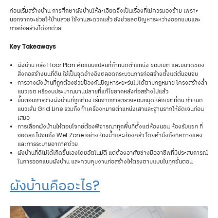
ก่อนเริ่มสร้างบ้าน การศึกษาผังบ้านให้ละเอียดจึงเป็นเรื่องที่ไม่ควรมองข้าม เพราะ
นอกจากจะช่วยให้บ้านสวย ใช้งานสะดวกแล้ว ยังช่วยลดปัญหาระหว่างออกแบบและ
การก่อสร้างได้อีกด้วย
Key Takeaways
ผังบ้าน หรือ Floor Plan คือแบบแปลนที่กำหนดตำแหน่ง ขอบเขต และขนาดของ
สิ่งก่อสร้างบนที่ดิน ใช้เป็นจุดอ้างอิงตลอดกระบวนการก่อสร้างตั้งแต่ต้นจนจบ
การวางผังบ้านที่ถูกต้องช่วยป้องกันปัญหาระยะร่นไม่ได้ตามกฎหมาย โครงสร้างล้ำ
แนวเขต หรืองบประมาณบานปลายที่แก้ไขยากหลังก่อสร้างไปแล้ว
ขั้นตอนการวางผังบ้านที่ถูกต้อง เริ่มจากการตรวจสอบหมุดหลักเขตที่ดิน กำหนด
แนวเส้น Grid Line รวมถึงทำเครื่องหมายตำแหน่งเสาและฐานรากให้ชัดเจนก่อน
เสมอ
การเลือกผังบ้านให้ตอบโจทย์ต้องพิจารณาทุกพื้นที่ตั้งแต่ห้องนอน ห้องรับแขก ที่
จอดรถ ไปจนถึง Wet Zone อย่างห้องน้ำและห้องครัว โดยคำนึงถึงทิศทางแสง
และการระบายอากาศด้วย
ผังบ้านที่ดีไม่ได้เกิดขึ้นเองโดยอัตโนมัติ แต่ต้องอาศัยช่างมืออาชีพที่มีประสบการณ์
ในการออกแบบผังบ้าน และควบคุมงานก่อสร้างให้ตรงตามแบบในทุกขั้นตอน
ผังบ้านคืออะไร?