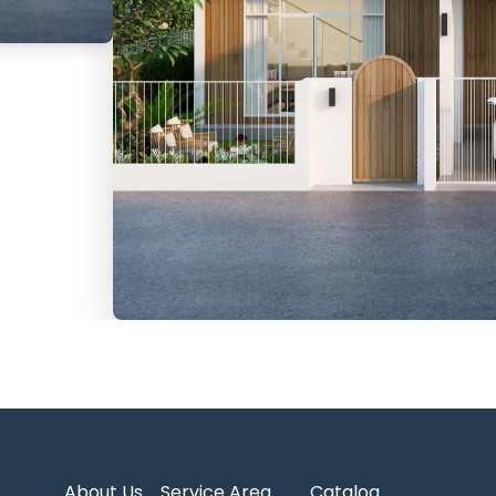
About Us
Service Area
Catalog