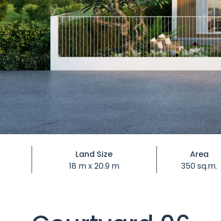
Land Size
Area
18 m x 20.9 m
350 sq.m.