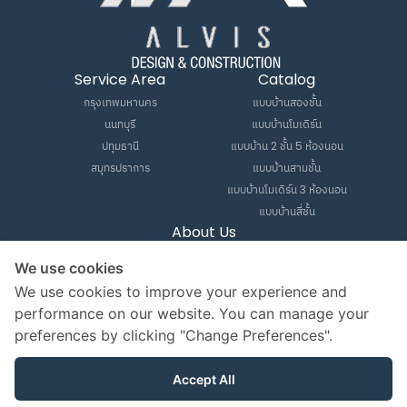
Service Area
Catalog
กรุงเทพมหานคร
แบบบ้านสองชั้น
นนทบุรี
แบบบ้านโมเดิร์น
ปทุมธานี
แบบบ้าน 2 ชั้น 5 ห้องนอน
สมุทรปราการ
แบบบ้านสามชั้น
แบบบ้านโมเดิร์น 3 ห้องนอน
แบบบ้านสี่ชั้น
About Us
Our Process
We use cookies
News & Blogs
We use cookies to improve your experience and
Portfolio
performance on our website. You can manage your
5/9 ซอยศรีนครินทร์ 53 ถนนศรีนครินทร์ แขวง
preferences by clicking "Change Preferences".
หนองบอน เขตประเวศ กรุงเทพฯ 10250
Accept All
ติดต่อฝ่ายขาย
064-494-4156