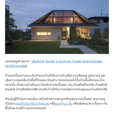
ขอบคุณรูปภาพจาก :
Hip Roof Guide: Common Types, Advantages,
and Examples
บ้านทรงปั้นหยาเหมาะกับเจ้าของบ้านที่ต้องการบ้านที่มีความเรียบหรู ดูสมมาตร และ
เน้นความกลมกลืนกับพื้นที่โดยรอบ โดยสามารถออกแบบได้ทั้งบ้านชั้นเดียวและบ้าน
หลายชั้น ตัวอย่างบ้านที่เหมาะกับหลังคาทรงปั้นหยา เช่น บ้านสไตล์โมเดิร์น บ้านสไตล์
ร่วมสมัย บ้านสไตล์คลาสสิก รวมถึงบ้านที่ต้องการบรรยากาศอบอุ่นแบบบ้านพักอาศัย
สำหรับผู้ที่กำลังหาแรงบันดาลใจแล้วอยากประยุกต์กับหลังคาทรงปั้นหยา สามารถดู
ตัวอย่าง
แบบบ้านโมเดิร์น 3 ห้องนอน
หรือ
แบบบ้าน 2 ชั้น
เพื่อเลือกแนวทางที่เหมาะกับ
พื้นที่และการใช้งานของครอบครัว