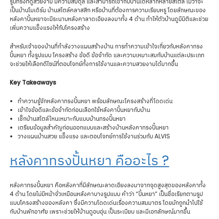
รูปทรงที่ดูสวยงาม มีความสมดุล และสามารถเข้ากับบ้านได้หลากหลายสไตล์ ไม่ว่าจะ
เป็นบ้านโมเดิร์น บ้านสไตล์คลาสสิก หรือบ้านที่ต้องการความเรียบหรู โดยลักษณะของ
หลังคาปั้นหยาจะมีระนาบหลังคาลาดเอียงลงมาทั้ง 4 ด้าน ทำให้ตัวบ้านดูมีมิติและช่วย
เพิ่มความแข็งแรงให้กับโครงสร้าง
สำหรับเจ้าของบ้านที่กำลังวางแผนสร้างบ้าน การทำความเข้าใจเกี่ยวกับหลังคาทรง
ปั้นหยา ทั้งรูปแบบ โครงสร้าง ข้อดี ข้อจำกัด และความเหมาะสมกับบ้านแต่ละประเภท
จะช่วยให้เลือกดีไซน์ที่ตอบโจทย์ทั้งการใช้งานและความสวยงามได้มากขึ้น
Key Takeaways
ทำความรู้จักหลังคาทรงปั้นหยา พร้อมลักษณะโครงสร้างที่โดดเด่น
เข้าใจข้อดีและข้อจำกัดก่อนเลือกใช้หลังคาปั้นหยากับบ้าน
เช็กบ้านสไตล์ไหนเหมาะกับแบบบ้านทรงปั้นหยา
เตรียมข้อมูลสำคัญก่อนออกแบบและสร้างบ้านหลังคาทรงปั้นหยา
วางแผนบ้านสวย แข็งแรง และตอบโจทย์การใช้งานร่วมกับ ALVIS
หลังคาทรงปั้นหยา คืออะไร ?
หลังคาทรงปั้นหยา คือหลังคาที่มีลักษณะลาดเอียงลงมาจากจุดสูงสุดของหลังคาทั้ง
4 ด้าน โดยไม่มีหน้าจั่วเหมือนหลังคาบางรูปแบบ คำว่า “ปั้นหยา” เป็นชื่อเรียกตามรูป
แบบโครงสร้างของหลังคา ซึ่งมีความโดดเด่นเรื่องความสมมาตร โดยมักถูกนำไปใช้
กับบ้านพักอาศัย เพราะช่วยให้บ้านดูอบอุ่น เป็นระเบียบ และมีเอกลักษณ์มากขึ้น