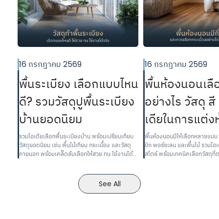
16 กรกฎาคม 2569
16 กรกฎาคม 2569
พื้นระเบียง เลือกแบบไหน
พื้นห้องนอนเลื
ดี? รวมวัสดุปูพื้นระเบียง
อย่างไร วัสดุ ส
บ้านยอดนิยม
เดียในการแต่ง
รวมไอเดียเลือกพื้นระเบียงบ้าน พร้อมเปรียบเทียบ
พื้นห้องนอนมีให้เลือกหลายแบบ ท
วัสดุยอดนิยม เช่น พื้นไม้เทียม กระเบื้อง และวัสดุ
มิก พอร์ซเลน และพื้นไม้ รวมไอ
ภายนอก พร้อมเคล็ดลับเลือกให้สวย ทน ใช้งานได้
สไตล์ พร้อมเทคนิคเลือกวัสดุที
จริง
สวยงามและการใช้งานจริง
See All