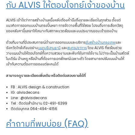
กับ ALVIS ให้ตอบโจทย์เจ้าของบ้าน
ALVIS เข้าใจว่าการสร้างบ้านหนึ่งหลังต้องคำนึงถึงรายละเอียดในทุกส่วน ตั้งแต่
แนวคิดการออกแบบบ้านทรงปั้นหยา การจัดวางพื้นที่ใช้สอย ไปจนถึงการเลือกวัสดุ
ของหลังคาปั้นหยาให้เหมาะกับสภาพแวดล้อมและงบประมาณของเจ้าของบ้าน
ด้วยทีมงานที่มีประสบการณ์ด้านการออกแบบและบริการ
รับสร้างบ้านกรุงเทพ
และ
จังหวัดใกล้เคียงอย่าง
นนทบุรี
ปทุมธานี
และ
สมุทรปราการ
โดย ALVIS ที่พร้อมช่วย
วางแผนบ้านให้ตอบโจทย์ทั้งความสวยงามและฟังก์ชันการใช้งาน ไม่ว่าจะเป็นบ้านสไตล์
โมเดิร์น บ้านหรู หรือบ้านที่ต้องการเอกลักษณ์เฉพาะตัว โดยสามารถปรับแบบบ้านให้
เข้ากับความต้องการของแต่ละคนได้
สามารถดูรายละเอียดเพิ่มเติม หรือติดต่อสอบถามได้ที่
FB : ALVIS design & construction
IG: alvisdecons
Line : @alvisdecons
Tel : ติดต่อสำนักงาน 02-491-6399
ติดต่อบุคคล 064-494-4156
คำถามที่พบบ่อย (FAQ)